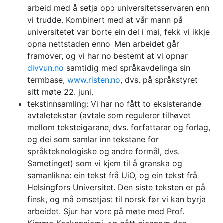
arbeid med å setja opp universitetsservaren enn
vi trudde. Kombinert med at vår mann på
universitetet var borte ein del i mai, fekk vi ikkje
opna nettstaden enno. Men arbeidet går
framover, og vi har no bestemt at vi opnar
divvun.no
samtidig med språkavdelinga sin
termbase,
www.risten.no
, dvs. på språkstyret
sitt møte 22. juni.
tekstinnsamling: Vi har no fått to eksisterande
avtaletekstar (avtale som regulerer tilhøvet
mellom teksteigarane, dvs. forfattarar og forlag,
og dei som samlar inn tekstane for
språkteknologiske og andre formål, dvs.
Sametinget) som vi kjem til å granska og
samanlikna: ein tekst frå UiO, og ein tekst frå
Helsingfors Universitet. Den siste teksten er på
finsk, og må omsetjast til norsk før vi kan byrja
arbeidet. Sjur har vore på møte med Prof.