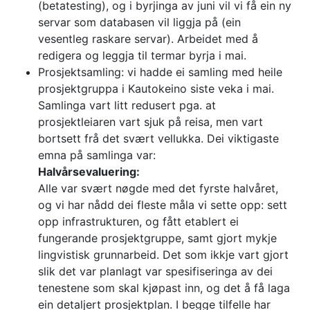
(betatesting), og i byrjinga av juni vil vi få ein ny
servar som databasen vil liggja på (ein
vesentleg raskare servar). Arbeidet med å
redigera og leggja til termar byrja i mai.
Prosjektsamling: vi hadde ei samling med heile
prosjektgruppa i Kautokeino siste veka i mai.
Samlinga vart litt redusert pga. at
prosjektleiaren vart sjuk på reisa, men vart
bortsett frå det svært vellukka. Dei viktigaste
emna på samlinga var:
Halvårsevaluering:
Alle var svært nøgde med det fyrste halvåret,
og vi har nådd dei fleste måla vi sette opp: sett
opp infrastrukturen, og fått etablert ei
fungerande prosjektgruppe, samt gjort mykje
lingvistisk grunnarbeid. Det som ikkje vart gjort
slik det var planlagt var spesifiseringa av dei
tenestene som skal kjøpast inn, og det å få laga
ein detaljert prosjektplan. I begge tilfelle har