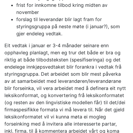
frist for innkomne tilbod kring midten av
november
forslag til leverandør blir lagt fram for
styringsgruppa på neste møte (i januar?), som
gjer endeleg vedtak.
Eit vedtak i januar er 3-4 månader seinare enn
opphavleg planlagt, men eg trur det både er bra og
riktig at både tilbodsteksten (spesifiseringa) og det
endelege innkjøpsvedtaket blir forankra i vedtak frå
styringsgruppa. Det arbeidet som blir mest påverka
av at samarbeidet med leverandøren/leverandørane
blir forseinka, vil vera arbeidet med å definera eit nytt
leksikonformat, og konvertering frå leksikonformatet
(og resten av den lingvistiske modellen får) til det/dei
firmaspesifikke formata vi må levera til. Når det gjeld
leksikonformatet vil vi kunna møta ei mogleg
forseinking med å invitera alle interesserte partar,
inkl. firma, til å kommentera arbeidet vårt og koma