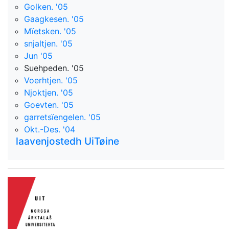
Golken. '05
Gaagkesen. '05
Mïetsken. '05
snjaltjen. '05
Jun '05
Suehpeden. '05
Voerhtjen. '05
Njoktjen. '05
Goevten. '05
garretsïengelen. '05
Okt.-Des. '04
laavenjostedh UiTøine