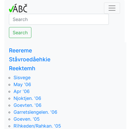
Search
Reereme
Ståvroedåehkie
Reektemh
Sisvege
May '06
Apr '06
Njoktjen. '06
Goevten. '06
Garretsïengelen. '06
Goeven. '05
Rïhkeden/Rahkan. '05