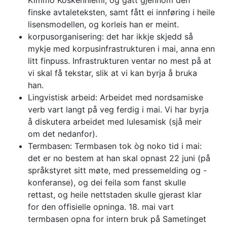
Kimmo Koskenniemi, og gått gjennom den
finske avtaleteksten, samt fått ei innføring i heile
lisensmodellen, og korleis han er meint.
korpusorganisering: det har ikkje skjedd så
mykje med korpusinfrastrukturen i mai, anna enn
litt finpuss. Infrastrukturen ventar no mest på at
vi skal få tekstar, slik at vi kan byrja å bruka
han.
Lingvistisk arbeid: Arbeidet med nordsamiske
verb vart langt på veg ferdig i mai. Vi har byrja
å diskutera arbeidet med lulesamisk (sjå meir
om det nedanfor).
Termbasen: Termbasen tok òg noko tid i mai:
det er no bestem at han skal opnast 22 juni (på
språkstyret sitt møte, med pressemelding og -
konferanse), og dei feila som fanst skulle
rettast, og heile nettstaden skulle gjerast klar
for den offisielle opninga. 18. mai vart
termbasen opna for intern bruk på Sametinget