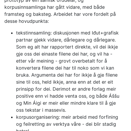
prototyp av ein samisk orddelar, og
korpusinnsamlinga har gått vidare, med både
framsteg og baksteg. Arbeidet har vore fordelt på
desse hovudpunkta:
tekstinnsamling: diskusjonen med Iđut+grafisk
partnar gjekk vidare, dårlegare og dårlegare.
Som eg alt har rapportert direkte, vil dei ikkje
gje oss dei einaste filene dei har, og vil ha -
etter vår meining - grovt overbetalt for å
konvertera filene dei har til noko som vi kan
bruka. Argumenta dei har for ikkje å gje filene
sine til oss, held ikkje, anna enn at det er eit
prinsipp for dei. Derimot er andre forlag meir
positive enn vi hadde venta oss, og både Áššu
og Min Áigi er meir eller mindre klare til å gje
oss tekstar i massevis.
korpusorganisering: meir arbeid med forfining
og feilretting av verktya våre - dei blir stadig