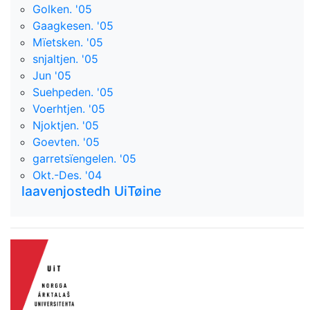
Golken. '05
Gaagkesen. '05
Mïetsken. '05
snjaltjen. '05
Jun '05
Suehpeden. '05
Voerhtjen. '05
Njoktjen. '05
Goevten. '05
garretsïengelen. '05
Okt.-Des. '04
laavenjostedh UiTøine