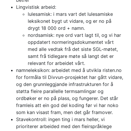
betre!
Lingvistisk arbeid:
lulesamisk: i mars vart det lulesamiske
leksikonet bygt ut vidare, og er no på
drygt 18 000 ord + namn.
nordsamisk: nye ord vart lagt til, og vi har
oppdatert normeringsdokumentet vårt
med alle vedtak frå det siste SGL-møtet,
samt frå tidlegare møte så langt det er
relevant for arbeidet vårt.
namneleksikon: arbeidet med å utvikla risten.no
for formåla til Divvun-prosjektet har gått vidare,
og den grunnleggjande infrastrukturen for å
støtta fleire parallelle termsamlingar og
ordbøker er no på plass, og fungerer. Det står
framleis att ein god del koding før vi har noko
som kan visast fram, men det går framover.
Stavekontroll: ingen ting i mars heller, vi
prioriterer arbeided med den fleirspråklege