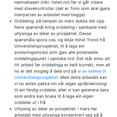
namnebasen (inkl. risten.no) før vi går vidare
med stavekontrollar (det er Tomi som skal gjera
meirparten av arbeidet med begge).
Orddeling: på tampen av mars dukka det opp
fleire spørsmål kring orddeling i samband med
utlysinga av delar av prosjektet. Desse
spørsmåla spora oss, og ikkje minst Trond frå
Universitetsprosjektet, til å laga ein
avstavingsmodul som gjev alle potensielle
orddelingspunkt i samiske ord. Det står enno att
litt arbeid før orddelinga er heilt korrekt, men alt
no er det mogleg å dela ord på
ei av sidene til
Universitetsprosjektet
. Med dette arbeidet kan
vi no anten pakka inn vår eigen språkteknologi
til ein ferdig orddelar, eller vi kan generera data
som andre kan bruka til å laga ein eigen
orddelar ut i frå.
Utlysing av delar av prosjektet: i mars har
arbeidet med utlysinga konsentrert seg på å