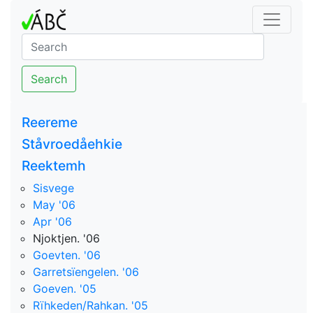
Search
Reereme
Ståvroedåehkie
Reektemh
Sisvege
May '06
Apr '06
Njoktjen. '06
Goevten. '06
Garretsïengelen. '06
Goeven. '05
Rïhkeden/Rahkan. '05