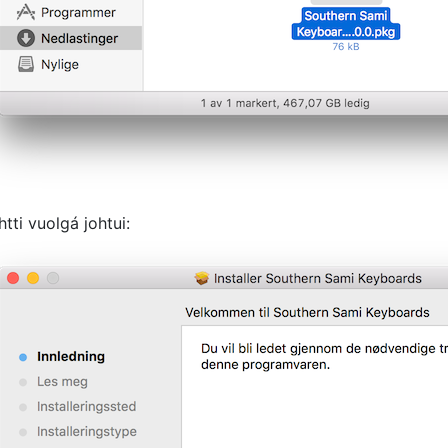
htti vuolgá johtui: