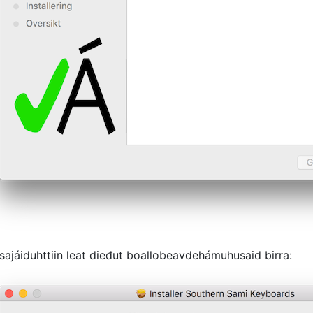
sajáiduhttiin leat dieđut boallobeavdehámuhusaid birra: