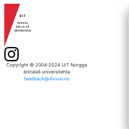
Copyright © 2004-2024 UiT Norgga
árktalaš universitehta
feedback@divvun.no