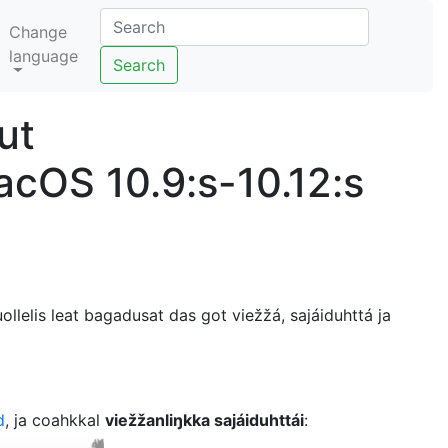
Change
language
Search
ut
cOS 10.9:s-10.12:s
ollelis leat bagadusat das got viežžá, sajáiduhttá ja
d
, ja coahkkal
viežžanliŋkka sajáiduhttái
: