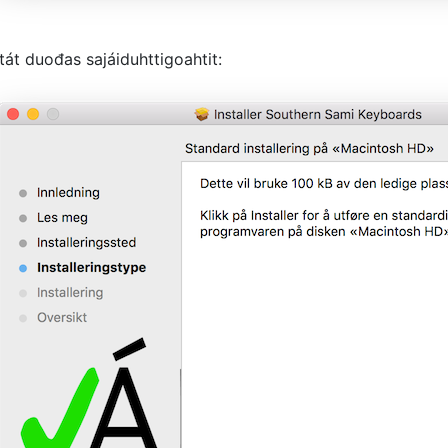
tát duođas sajáiduhttigoahtit: