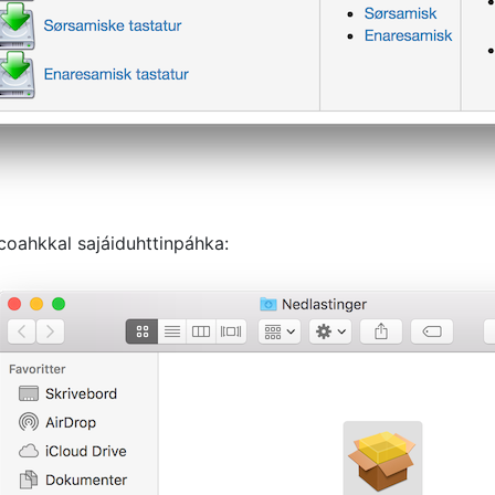
oahkkal sajáiduhttinpáhka: