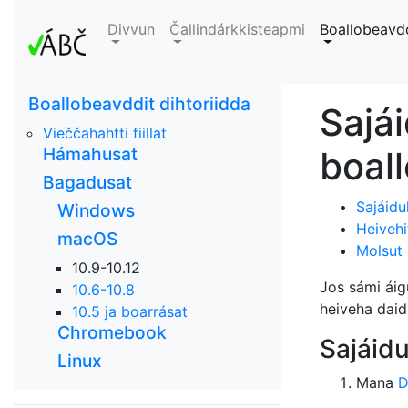
Divvun
Čallindárkkisteapmi
Boallobeavd
Boallobeavddit dihtoriidda
Sajái
Vieččahahtti fiillat
Hámahusat
boal
Bagadusat
Sajáidu
Windows
Heivehi
macOS
Molsut
10.9-10.12
Jos sámi áig
10.6-10.8
heiveha daid,
10.5 ja boarrásat
Chromebook
Sajáidu
Linux
Mana
D