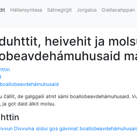
dit
Hállansyntesa
Sátnegirjjit
Jorgalus
Giellaoahppan
duhttit, heivehit ja mols
lobeavdehámuhusaid ma
httin
t
 boallobeavdehámuhusaid
u čállit, de galggalii atnit sámi boallobeavdehámuhusaid. Vu
 ja got daid álkit molsu.
httin
ivvun Divvuma siidui gos gávnnat boallobeavdehámuhusai