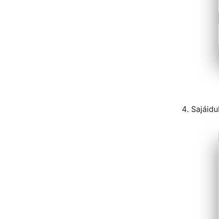
Sajáidu